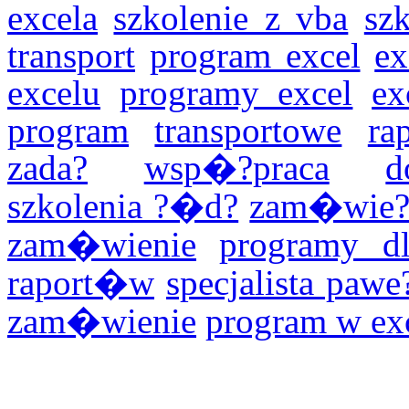
excela
szkolenie z vba
sz
transport
program excel
ex
excelu
programy excel
ex
program
transportowe
ra
zada?
wsp�?praca
d
szkolenia ?�d?
zam�wie
zam�wienie
programy dl
raport�w
specjalista paw
zam�wienie
program w ex