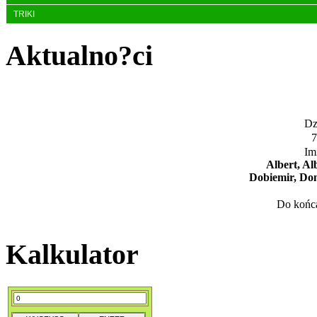
TRIKI
Aktualno?ci
Dzi
7
Im
Albert, Al
Dobiemir, Don
Do końca
Kalkulator