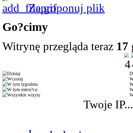
Zaproponuj plik
Go?cimy
Witrynę przegląda teraz
17
D
W
W
W
W
Twoje IP..