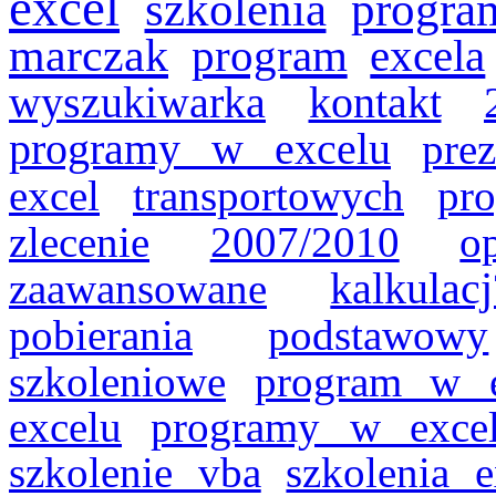
excel
szkolenia
progra
marczak
program
excela
wyszukiwarka
kontakt
programy w excelu
prez
excel
transportowych
pr
zlecenie
2007/2010
o
zaawansowane
kalkulacj
pobierania
podstawowy
szkoleniowe
program w e
excelu
programy w excel
szkolenie vba
szkolenia e