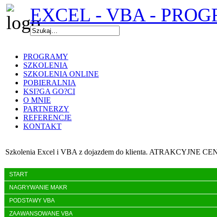
EXCEL - VBA - PRO
PROGRAMY
SZKOLENIA
SZKOLENIA ONLINE
POBIERALNIA
KSI?GA GO?CI
O MNIE
PARTNERZY
REFERENCJE
KONTAKT
Szkolenia Excel i VBA z dojazdem do klienta. ATRAKCYJNE CE
START
NAGRYWANIE MAKR
PODSTAWY VBA
ZAAWANSOWANE VBA